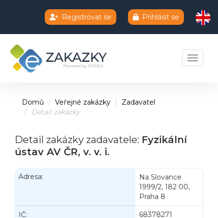
Registrovat se
Přihlásit se
Chatbot e-zakazky
Toggle 
Domů
Veřejné zakázky
Zadavatel
Detail zakázky
Detail zakázky zadavatele:
Fyzikální
ústav AV ČR, v. v. i.
Adresa:
Na Slovance
1999/2, 182 00,
Praha 8
IČ:
68378271