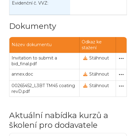
Evidenční č. VVZ:
D
n
Veřejné zakázky
Zadavatel
Webináře
Dokumenty
Poslat
Odkaz ke
Powered by chaterimo
Název dokumentu
stažení
Invitation to submit a
Invitation to submit a bid
7. 11. 2022 12:14
Stáhnout
bid_final.pdf
annex.doc
Annex
7. 11. 2022 12:14
Stáhnout
00265452_L3BT TM45 coating
Drawing
7. 11. 2022 12:15
Stáhnout
revD.pdf
Aktuální nabídka kurzů a
školení pro dodavatele