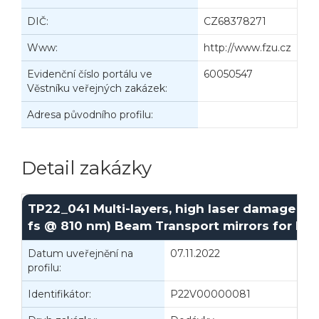
DIČ:
CZ68378271
Www:
http://www.fzu.cz
Evidenční číslo portálu ve
60050547
Věstníku veřejných zakázek:
Adresa původního profilu:
Detail zakázky
TP22_041 Multi-layers, high laser damage thre
fs @ 810 nm) Beam Transport mirrors for E5
Datum uveřejnění na
07.11.2022
I
profilu:
Identifikátor:
P22V00000081