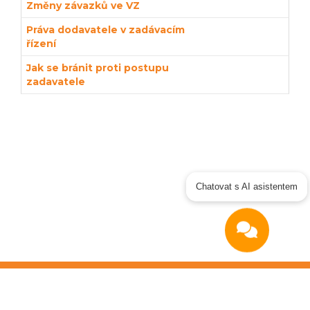
Změny závazků ve VZ
Práva dodavatele v zadávacím
řízení
Jak se bránit proti postupu
zadavatele
Chatovat s AI asistentem
Copyright © 2026
OTIDEA CZ s.r.o.
Verze elektronického nástroje: 4.0