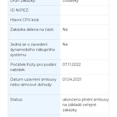
Druh zakázky:
Dodávky
D
ID NIPEZ:
Hlavní CPV kód:
Zakázka dělena na části:
Ne
J
d
Jedná se o zavedení
Ne
P
dynamického nákupního
V
systému:
Počátek lhůty pro podání
07.11.2022
K
nabídek:
n
Datum uzavření smlouvy
01.04.2021
D
nebo rámcové dohody:
z
č
Status:
ukončeno plnění smlouvy
D
na základě veřejné
zakázky